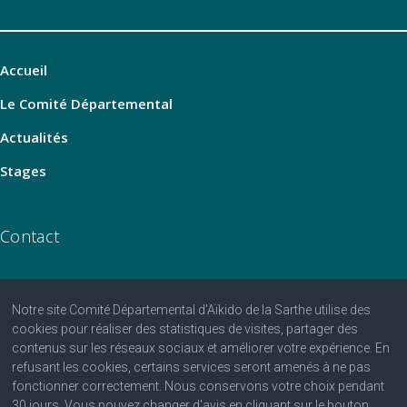
Accueil
Le Comité Départemental
Actualités
Stages
Contact
Notre site Comité Départemental d'Aïkido de la Sarthe utilise des
06 07 25 25 81
cookies pour réaliser des statistiques de visites, partager des
contenus sur les réseaux sociaux et améliorer votre expérience. En
contact@aikido-sarthe.fr
refusant les cookies, certains services seront amenés à ne pas
Fédération Française d'Aïkido et de Budo
fonctionner correctement. Nous conservons votre choix pendant
30 jours. Vous pouvez changer d'avis en cliquant sur le bouton