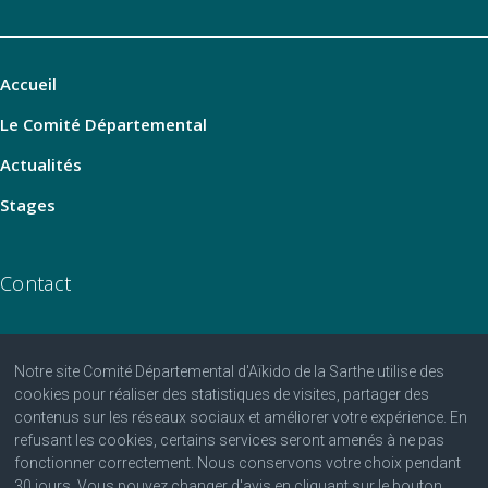
Accueil
Le Comité Départemental
Actualités
Stages
Contact
Notre site Comité Départemental d'Aïkido de la Sarthe utilise des
06 07 25 25 81
cookies pour réaliser des statistiques de visites, partager des
contenus sur les réseaux sociaux et améliorer votre expérience. En
contact@aikido-sarthe.fr
refusant les cookies, certains services seront amenés à ne pas
Fédération Française d'Aïkido et de Budo
fonctionner correctement. Nous conservons votre choix pendant
30 jours. Vous pouvez changer d'avis en cliquant sur le bouton