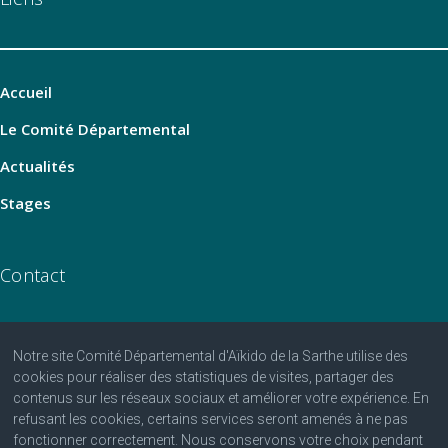
Accueil
Le Comité Départemental
Actualités
Stages
Contact
Notre site Comité Départemental d'Aïkido de la Sarthe utilise des
06 07 25 25 81
cookies pour réaliser des statistiques de visites, partager des
contenus sur les réseaux sociaux et améliorer votre expérience. En
contact@aikido-sarthe.fr
refusant les cookies, certains services seront amenés à ne pas
Fédération Française d'Aïkido et de Budo
fonctionner correctement. Nous conservons votre choix pendant