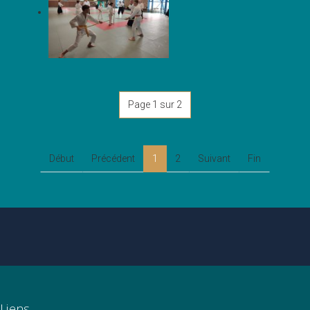
Page 1 sur 2
Début
Précédent
1
2
Suivant
Fin
Liens