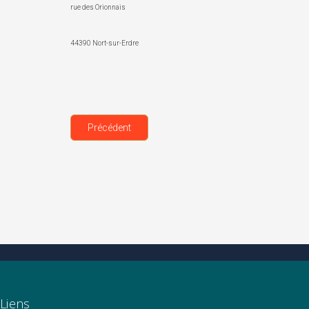
rue des Orionnais
44390 Nort-sur-Erdre
Précédent
Liens