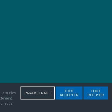
TOUT
TOUT
nus sur les
PARAMETRAGE
ACCEPTER
REFUSER
ctement.
e chaque