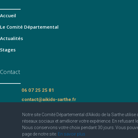
Accueil
Le Comité Départemental
Actualités
Stages
Contact
06 07 25 25 81
contact@aikido-sarthe.fr
Fédération Française d'Aïkido et de
Notre site Comité Départemental d'Aïkido de la Sarthe utilise
Budo
réseaux sociaux et améliorer votre expérience. En refusant 
Nous conservons votre choix pendant 30 jours. Vous pouvez
page de notre site.
En savoir plus