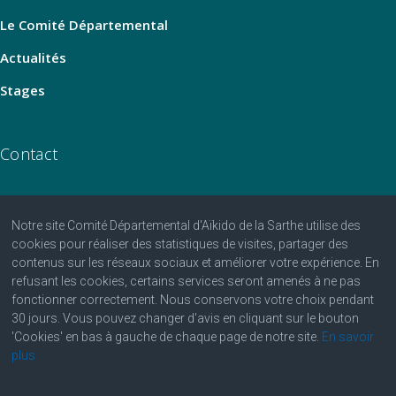
Le Comité Départemental
Actualités
Stages
Contact
Notre site Comité Départemental d'Aïkido de la Sarthe utilise des
06 07 25 25 81
cookies pour réaliser des statistiques de visites, partager des
contenus sur les réseaux sociaux et améliorer votre expérience. En
contact@aikido-sarthe.fr
refusant les cookies, certains services seront amenés à ne pas
Fédération Française d'Aïkido et de Budo
fonctionner correctement. Nous conservons votre choix pendant
30 jours. Vous pouvez changer d'avis en cliquant sur le bouton
'Cookies' en bas à gauche de chaque page de notre site.
En savoir
plus