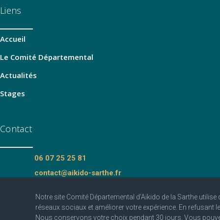
Liens
Accueil
Le Comité Départemental
Actualités
Stages
Contact
06 07 25 25 81
contact@aikido-sarthe.fr
Fédération Française d'Aïkido et de
Notre site Comité Départemental d'Aïkido de la Sarthe utilise
Budo
réseaux sociaux et améliorer votre expérience. En refusant 
Nous conservons votre choix pendant 30 jours. Vous pouvez