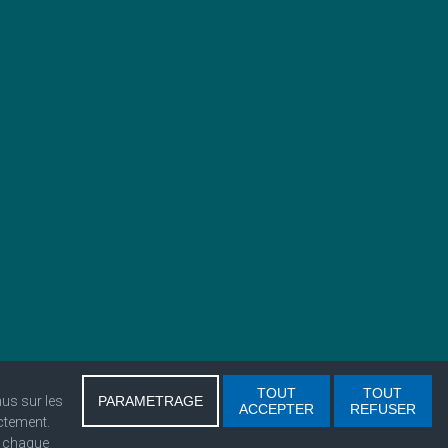
TOUT
TOUT
nus sur les
PARAMETRAGE
ACCEPTER
REFUSER
ctement.
e chaque