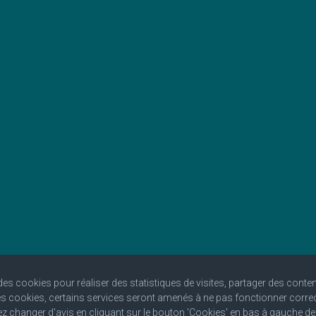
 des cookies pour réaliser des statistiques de visites, partager des conte
les cookies, certains services seront amenés à ne pas fonctionner corre
 changer d'avis en cliquant sur le bouton 'Cookies' en bas à gauche d