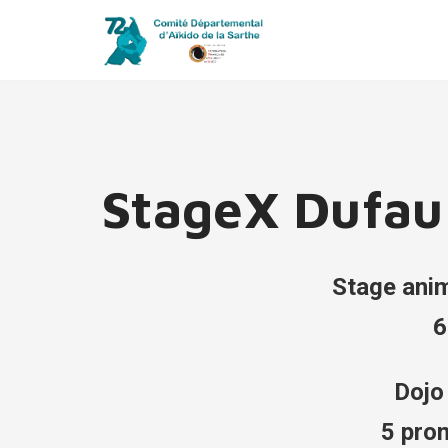
StageX Dufau
Stage ani
6
Dojo 
5 pro