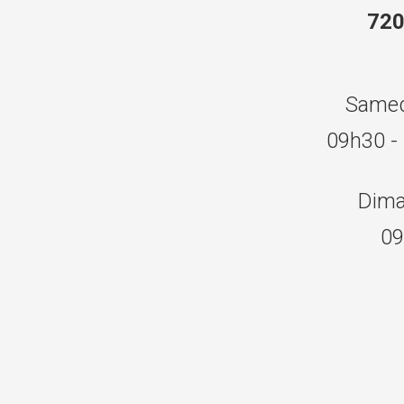
72
Samed
09h30 -
Dima
09