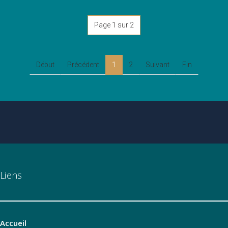
Page 1 sur 2
Début
Précédent
1
2
Suivant
Fin
Liens
Accueil