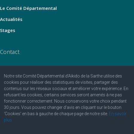
Le Comité Départemental
Actualités
Stages
Contact
Notre site Comité Départemental d'Aïkido de la Sarthe utilise des
06 07 25 25 81
cookies pour réaliser des statistiques de visites, partager des
contenus sur les réseaux sociaux et améliorer votre expérience. En
contact@aikido-sarthe.fr
refusant les cookies, certains services seront amenés à ne pas
Fédération Française d'Aïkido et de Budo
fonctionner correctement. Nous conservons votre choix pendant
30 jours. Vous pouvez changer d'avis en cliquant sur le bouton
'Cookies' en bas à gauche de chaque page de notre site.
En savoir
plus