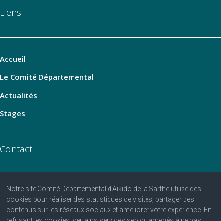
Liens
Accueil
Le Comité Départemental
Actualités
Stages
Contact
Notre site Comité Départemental d'Aïkido de la Sarthe utilise des
06 07 25 25 81
cookies pour réaliser des statistiques de visites, partager des
contenus sur les réseaux sociaux et améliorer votre expérience. En
contact@aikido-sarthe.fr
refusant les cookies, certains services seront amenés à ne pas