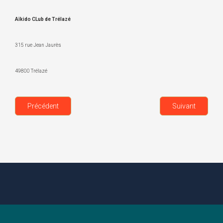
Aïkido CLub de Trélazé
315 rue Jean Jaurès
49800 Trélazé
Précédent
Suivant