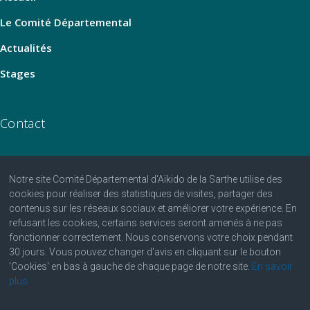
Le Comité Départemental
Actualités
Stages
Contact
Notre site Comité Départemental d'Aïkido de la Sarthe utilise des
06 07 25 25 81
cookies pour réaliser des statistiques de visites, partager des
contenus sur les réseaux sociaux et améliorer votre expérience. En
contact@aikido-sarthe.fr
refusant les cookies, certains services seront amenés à ne pas
Fédération Française d'Aïkido et de Budo
fonctionner correctement. Nous conservons votre choix pendant
30 jours. Vous pouvez changer d'avis en cliquant sur le bouton
'Cookies' en bas à gauche de chaque page de notre site.
En savoir
plus